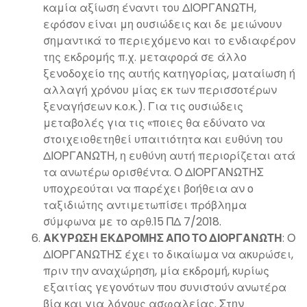
καμία αξίωση έναντι του ΔΙΟΡΓΑΝΩΤΗ,
εφόσον είναι μη ουσιώδεις και δε μειώνουν
σημαντικά το περιεχόμενο και το ενδιαφέρον
της εκδρομής π.χ. μεταφορά σε άλλο
ξενοδοχείο της αυτής κατηγορίας, ματαίωση ή
αλλαγή χρόνου μίας εκ των περισσοτέρων
ξεναγήσεων κ.ο.κ.). Για τις ουσιώδεις
μεταβολές για τις «ποιες θα εδύνατο να
στοιχειοθετηθεί υπαιτιότητα και ευθύνη του
ΔΙΟΡΓΑΝΩΤΗ, η ευθύνη αυτή περιορίζεται ατά
τα ανωτέρω ορισθέντα. Ο ΔΙΟΡΓΑΝΩΤΗΣ
υποχρεούται να παρέχει βοήθεια αν ο
ταξιδιώτης αντιμετωπίσει πρόβλημα
σύμφωνα με το αρθ.15 ΠΔ 7/2018.
ΑΚΥΡΩΣΗ ΕΚΔΡΟΜΗΣ ΑΠΟ ΤΟ ΔΙΟΡΓΑΝΩΤΗ
: Ο
ΔΙΟΡΓΑΝΩΤΗΣ έχει το δικαίωμα να ακυρώσει,
πριν την αναχώρηση, μία εκδρομή, κυρίως
εξαιτίας γεγονότων που συνιστούν ανωτέρα
βία και για λόγους ασφαλείας. Στην