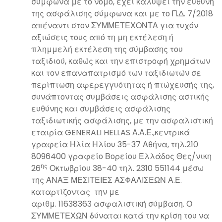
σύμφωνα με το νόμο, έχει καλύψει την ευθύνη
της ασφάλισης σύμφωνα και με το Π.Δ. 7/2018
απέναντι στον ΣΥΜΜΕΤΕΧΟΝΤΑ για τυχόν
αξιώσεις τους από τη μη εκτέλεση ή
πλημμελή εκτέλεση της σύμβασης του
ταξιδιού, καθώς και την επιστροφή χρημάτων
και τον επαναπατρισμό των ταξιδιωτών σε
περίπτωση αφερεγγυότητας ή πτώχευσής της,
συνάπτοντας συμβάσεις ασφάλισης αστικής
ευθύνης και συμβάσεις ασφάλισης
ταξιδιωτικής ασφάλισης, με την ασφαλιστική
εταιρία GENERALI HELLAS Α.Α.Ε.,κεντρικά
γραφεία Ηλία Ηλίου 35-37 Αθήνα, τηλ.210
8096400 γραφείο Βορείου Ελλάδος Θες/νικη
ης
26
Οκτωβρίου 38-40 τηλ. 2310 551144 μέσω
της ΑΝΑΞ ΜΕΣΙΤΕΙΕΣ ΑΣΦΑΛΙΣΕΩΝ Α.Ε.
καταρτίζοντας την με
αριθμ.
11638363
ασφαλιστική σύμβαση. Ο
ΣΥΜΜΕΤΕΧΩΝ δύναται κατά την κρίση του να