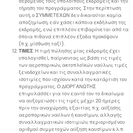
σεβόμενος τους υπόλοιπους εκδρομείς και την
τήρηση του προγράμματος. Στην περίπτωση
αυτή, ο ΣΥΜΜΕΤΕΧΩΝ δεν δικαιούται καμία
αποζημίωση, εάν χάσει κάποια εκδήλωση της
εκδρομής, ενώ επιπλέον επιβαρύνεται από τα
όποια πιθανά επιπλέον έξοδα προκόψουν
(π.χ. μίσθωση ταξί).
ΤΙΜΕΣ
: Η τιμή πώλησης μίας εκδρομής έχει
υπολογισθεί, παίρνοντας ως βάση τις τιμές
των αεροπορικών, ακτοπλοϊκών ναύλων, τιμές
ξενοδοχείων και τις συναλλαγματικές
ισοτιμίες που ισχύουν κατά την κατάρτιση του
προγράμματος. Ο ΔΙΟΡΓΑΝΩΤΗΣ
επιφυλάσσει για τον εαυτό του το δικαίωμα
να αυξομειώσει τις τιμές μέχρι 20 ήμερες
πριν την αναχώρηση, εξαιτίας π.χ. αύξησης
αεροπορικών ναύλων ή καυσίμων, αλλαγής
συναλλαγματικών ισοτιμιών, περιορισμένου
αριθμού συμμετοχών αύξηση καυσίμων κ.λ.π.